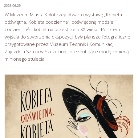
2026.06.29
W Muzeum Miasta Kołobrzeg otwarto wystawę „Kobieta
odświętna. Kobieta codzienna”, poświęconą modzie i
codzienności kobiet na przestrzeni XX wieku. Punktem
wyjścia do stworzenia ekspozycji były plansze fotograficzne
przygotowane przez Muzeum Technik i Komunikacji –
Zajezdnia Sztuki w Szczecinie, prezentujące modę kobiecą
minionego stulecia.