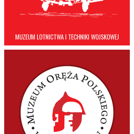
MUZEUM LOTNICTWA I TECHNIKI WOJSKOWEJ