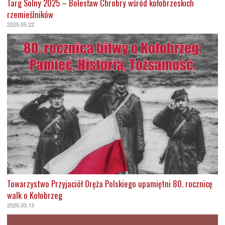
Targ Solny 2025 – Bolesław Chrobry wśród kołobrzeskich
rzemieślników
2025.05.22
Towarzystwo Przyjaciół Oręża Polskiego upamiętni 80. rocznicę
walk o Kołobrzeg
2025.03.13