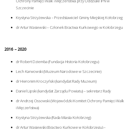
Ochrony Pamięci Walk i Męczeństwa przy Oddziale IPN w
Szczecinie
Krystyna Strzyżewska – Przedstawiciel Gminy Miejskiej Kołobrzeg
dr Artur Wasiewski – Członek Bractwa Kurkowego w Kołobrzegu
2016 – 2020
dr Robert Dziemba (Fundacja Historia Kołobrzegu)
Lech Karwowski (Muzeum Narodowe w Szczecinie)
dr Hieronim Kroczyński (kandydat Rady Muzeum)
Daniel Lipski (kandydat Zarządu Powiatu) – sekretarz Rady
dr Andrzej Ossowski (Wojewódzki Komitet Ochrony Pamięci Walk
i Męczeństwa)
Krystyna Strzyżewska (Rada Miasta Kołobrzeg)
dr Artur Wasiewski (Bractwo Kurkowe w Kołobrzegu) –