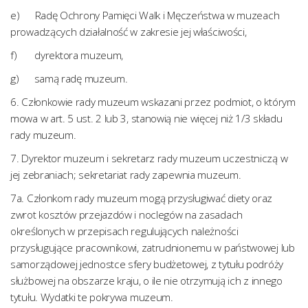
e) Radę Ochrony Pamięci Walk i Męczeństwa w muzeach
prowadzących działalność w zakresie jej właściwości,
f) dyrektora muzeum,
g) samą radę muzeum.
6. Członkowie rady muzeum wskazani przez podmiot, o którym
mowa w art. 5 ust. 2 lub 3, stanowią nie więcej niż 1/3 składu
rady muzeum.
7. Dyrektor muzeum i sekretarz rady muzeum uczestniczą w
jej zebraniach; sekretariat rady zapewnia muzeum.
7a. Członkom rady muzeum mogą przysługiwać diety oraz
zwrot kosztów przejazdów i noclegów na zasadach
określonych w przepisach regulujących należności
przysługujące pracownikowi, zatrudnionemu w państwowej lub
samorządowej jednostce sfery budżetowej, z tytułu podróży
służbowej na obszarze kraju, o ile nie otrzymują ich z innego
tytułu. Wydatki te pokrywa muzeum.