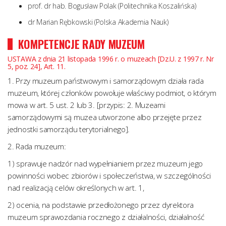
prof. dr hab. Bogusław Polak (Politechnika Koszalińska)
dr Marian Rębkowski (Polska Akademia Nauk)
KOMPETENCJE RADY MUZEUM
USTAWA z dnia 21 listopada 1996 r. o muzeach [Dz.U. z 1997 r. Nr
5, poz. 24], Art. 11.
1. Przy muzeum państwowym i samorządowym działa rada
muzeum, której członków powołuje właściwy podmiot, o którym
mowa w art. 5 ust. 2 lub 3. [przypis: 2. Muzeami
samorządowymi są muzea utworzone albo przejęte przez
jednostki samorządu terytorialnego].
2. Rada muzeum:
1) sprawuje nadzór nad wypełnianiem przez muzeum jego
powinności wobec zbiorów i społeczeństwa, w szczególności
nad realizacją celów określonych w art. 1,
2) ocenia, na podstawie przedłożonego przez dyrektora
muzeum sprawozdania rocznego z działalności, działalność