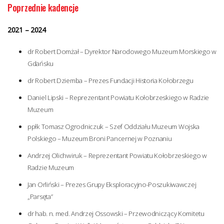
Poprzednie kadencje
2021 – 2024
dr Robert Domżał – Dyrektor Narodowego Muzeum Morskiego w
Gdańsku
dr Robert Dziemba – Prezes Fundacji Historia Kołobrzegu
Daniel Lipski – Reprezentant Powiatu Kołobrzeskiego w Radzie
Muzeum
ppłk Tomasz Ogrodniczuk – Szef Oddziału Muzeum Wojska
Polskiego – Muzeum Broni Pancernej w Poznaniu
Andrzej Olichwiruk – Reprezentant Powiatu Kołobrzeskiego w
Radzie Muzeum
Jan Orliński – Prezes Grupy Eksploracyjno-Poszukiwawczej
„Parsęta”
dr hab. n. med. Andrzej Ossowski – Przewodniczący Komitetu