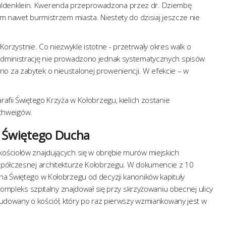
on Guldenklein. Kwerenda przeprowadzona przez dr. Dziembę
em nawet burmistrzem miasta. Niestety do dzisiaj jeszcze nie
 Korzystnie. Co niezwykle istotne - przetrwały okres walk o
 administrację nie prowadzono jednak systematycznych spisów
o za zabytek o nieustalonej proweniencji. W efekcie – w
afii Świętego Krzyża w Kołobrzegu, kielich zostanie
chweigów.
a Świętego Ducha
kościołów znajdujących się w obrębie murów miejskich
współczesnej architekturze Kołobrzegu. W dokumencie z 10
ha Świętego w Kołobrzegu od decyzji kanoników kapituły
 Kompleks szpitalny znajdował się przy skrzyżowaniu obecnej ulicy
budowany o kościół, który po raz pierwszy wzmiankowany jest w