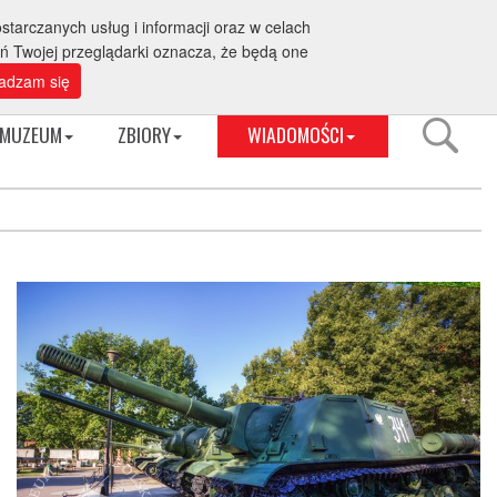
starczanych usług i informacji oraz w celach
Rezerwacja grup tel. 94 352 12 88
aż internetowa
eń Twojej przeglądarki oznacza, że będą one
adzam się
MUZEUM
ZBIORY
WIADOMOŚCI