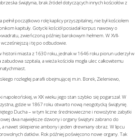
obrzeska świątynia, brak źródeł dotyczących innych kościołów z
a pełnił początkowo rolę kaplicy przyszpitalnej, nie był kościołem
nonikom kapituły. Gotycki kościół posiadał korpus nawowy o
ie kwadratu, zwieńczoną później barokowym hełmem. W XVII-
wcześniejszą i tę po odbudowie.
historii miasta z 1630 roku, jednak w 1646 roku piorun uderzył w
ła zabudowa szpitala, a wieża kościoła mogła ulec całkowitemu
 natychmiast.
skiego rozległej parafii obejmującej m.in. Borek, Zieleniewo,
i napoleońskiej, w XIX wieku jego stan szybko się pogarszał. W
rzystna, gdzie w 1867 roku otwarto nową neogotycką świątynię.
iętego Ducha – w tym liczne średniowieczne i nowożytne zabytki
wiatowej dwa największe dzwony i organy świątyni zabrano do
z, a nawet sklepienie ambony i jeden drewniany obraz. W lipcu
browolnych datków. Rok później poświęcono nowe organy. Tak