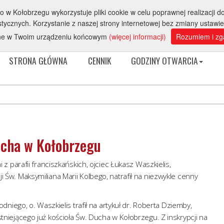
 Kołobrzegu wykorzystuje pliki cookie w celu poprawnej realizacji do
Sprzed
ycznych. Korzystanie z naszej strony internetowej bez zmiany ustawi
ne w Twoim urządzeniu końcowym
(więcej informacji)
Rozumiem i zg
STRONA GŁÓWNA
CENNIK
GODZINY OTWARCIA
Ducha w Kołobrzegu
parafii franciszkańskich, ojciec Łukasz Waszkielis,
ji Św. Maksymiliana Marii Kolbego, natrafił na niezwykle cenny
iego, o. Waszkielis trafił na artykuł dr. Roberta Dziemby,
istniejącego już kościoła Św. Ducha w Kołobrzegu. Z inskrypcji na