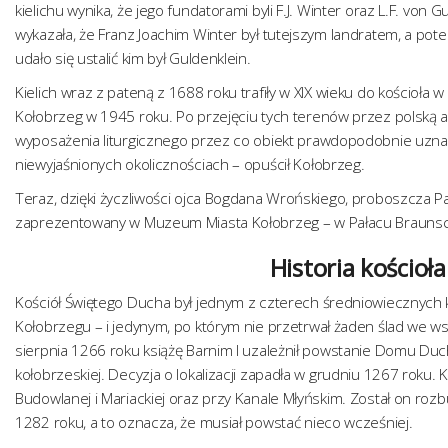
kielichu wynika, że jego fundatorami byli F.J. Winter oraz L.F. v
wykazała, że Franz Joachim Winter był tutejszym landratem, a pot
udało się ustalić kim był Guldenklein.
Kielich wraz z pateną z 1688 roku trafiły w XIX wieku do kościoła w
Kołobrzeg w 1945 roku. Po przejęciu tych terenów przez polską
wyposażenia liturgicznego przez co obiekt prawdopodobnie uznan
niewyjaśnionych okolicznościach – opuścił Kołobrzeg.
Teraz, dzięki życzliwości ojca Bogdana Wrońskiego, proboszcza Par
zaprezentowany w Muzeum Miasta Kołobrzeg – w Pałacu Brauns
Historia kościoł
Kościół Świętego Ducha był jednym z czterech średniowiecznych 
Kołobrzegu – i jedynym, po którym nie przetrwał żaden ślad we 
sierpnia 1266 roku książę Barnim I uzależnił powstanie Domu Duc
kołobrzeskiej. Decyzja o lokalizacji zapadła w grudniu 1267 roku.
Budowlanej i Mariackiej oraz przy Kanale Młyńskim. Został on roz
1282 roku, a to oznacza, że musiał powstać nieco wcześniej.