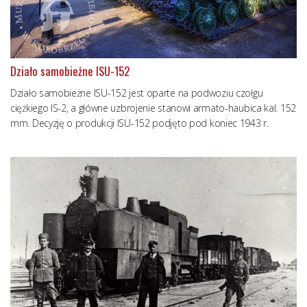
Działo samobieżne ISU-152
Działo samobieżne ISU-152 jest oparte na podwoziu czołgu
ciężkiego IS-2, a główne uzbrojenie stanowi armato-haubica kal. 152
mm. Decyzję o produkcji ISU-152 podjęto pod koniec 1943 r.