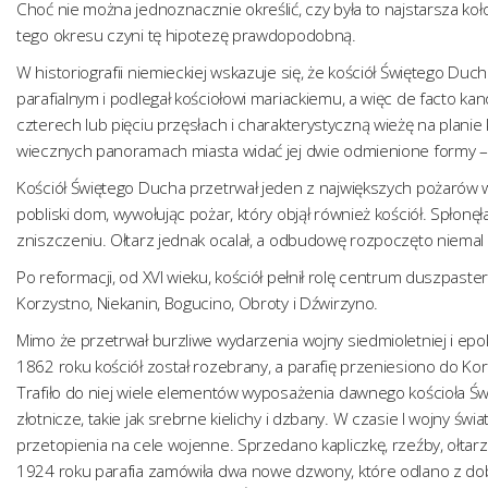
Choć nie można jednoznacznie określić, czy była to najstarsza koł
tego okresu czyni tę hipotezę prawdopodobną.
W historiografii niemieckiej wskazuje się, że kościół Świętego Duch
parafialnym i podlegał kościołowi mariackiemu, a więc de facto ka
czterech lub pięciu przęsłach i charakterystyczną wieżę na plan
wiecznych panoramach miasta widać jej dwie odmienione formy – 
Kościół Świętego Ducha przetrwał jeden z największych pożarów w 
pobliski dom, wywołując pożar, który objął również kościół. Spłonę
zniszczeniu. Ołtarz jednak ocalał, a odbudowę rozpoczęto niemal
Po reformacji, od XVI wieku, kościół pełnił rolę centrum duszpaster
Korzystno, Niekanin, Bogucino, Obroty i Dźwirzyno.
Mimo że przetrwał burzliwe wydarzenia wojny siedmioletniej i epok
1862 roku kościół został rozebrany, a parafię przeniesiono do Ko
Trafiło do niej wiele elementów wyposażenia dawnego kościoła Św
złotnicze, takie jak srebrne kielichy i dzbany. W czasie I wojny ś
przetopienia na cele wojenne. Sprzedano kapliczkę, rzeźby, ołtar
1924 roku parafia zamówiła dwa nowe dzwony, które odlano z do