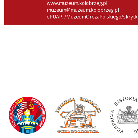
www.muzeum.kolobrzeg.pl
muzeum@muzeum.kolobrzeg.pl
ePUAP: /MuzeumOrezaPolskiego/skrytk