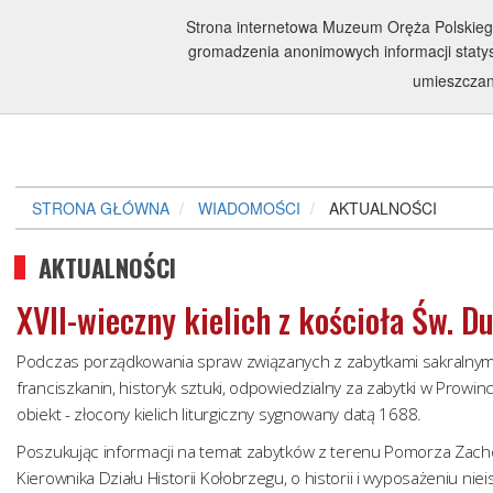
Strona internetowa Muzeum Oręża Polskiego w
gromadzenia anonimowych informacji statyst
umieszcza
STRONA GŁÓWNA
WIADOMOŚCI
AKTUALNOŚCI
AKTUALNOŚCI
XVII-wieczny kielich z kościoła Św. 
Podczas porządkowania spraw związanych z zabytkami sakralnymi z 
franciszkanin, historyk sztuki, odpowiedzialny za zabytki w Prowinc
obiekt - złocony kielich liturgiczny sygnowany datą 1688.
Poszukując informacji na temat zabytków z terenu Pomorza Zachodn
Kierownika Działu Historii Kołobrzegu, o historii i wyposażeniu nie