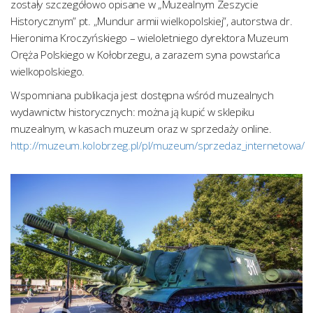
zostały szczegółowo opisane w „Muzealnym Zeszycie
Historycznym” pt. „Mundur armii wielkopolskiej”, autorstwa dr.
Hieronima Kroczyńskiego – wieloletniego dyrektora Muzeum
Oręża Polskiego w Kołobrzegu, a zarazem syna powstańca
wielkopolskiego.
Wspomniana publikacja jest dostępna wśród muzealnych
wydawnictw historycznych: można ją kupić w sklepiku
muzealnym, w kasach muzeum oraz w sprzedaży online.
http://muzeum.kolobrzeg.pl/pl/muzeum/sprzedaz_internetowa/