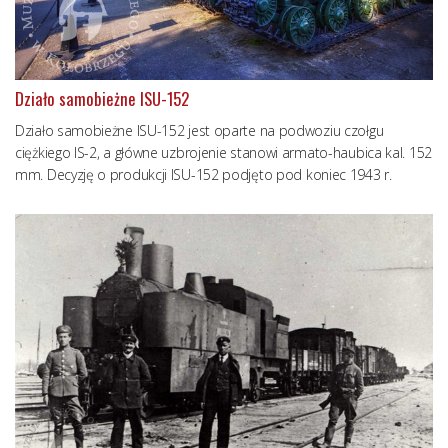
Działo samobieżne ISU-152
Działo samobieżne ISU-152 jest oparte na podwoziu czołgu
ciężkiego IS-2, a główne uzbrojenie stanowi armato-haubica kal. 152
mm. Decyzję o produkcji ISU-152 podjęto pod koniec 1943 r.