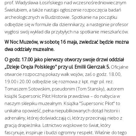
prof. Władysława Łosińskiego nad wczesnośredniowiecznym
Świelubiem, a także nastąpi ogłoszenie rozpoczęcia badań
archeologicznych w Budzistowie. Spotkanie na początku
odbędzie się w formule dla dziennikarzy, a następnie profesor
wygłosi swój wykład dla przybyłych na spotkanie mieszkańców.
W Noc Muzeów, w sobotę 16 maja, zwiedzać będzie można
dwa oddziały muzealne.
O godz. 17.00 jako pierwszy otworzy swoje drzwi oddział
„Dzieje Oręża Polskiego" przy ul. Emilii Gierczak 5.
Oficjalne
otwarcie rozpoczną pokazy walk wojów, zaś o godz. 18.00,
19.00 i 20.00 odbędzie się rozmowa z kpt. mgr pil. rez.
Tomaszem Sotowskim, pseudonim (Tom Stansky), autorem
książki Supersonic Pilot Historia prawdziwa – do nabycia w
naszym sklepiku muzealnym. Książka "Supersonic Pilot" to
unikalna opowieść, pełna niepublikowanych dotąd historii i
adrenaliny, której doświadczają ci, którzy przecinają niebo z
gracją drapieżnika. Lotnictwo wojskowe to świat, który
fascynuje, inspiruje i budzi ogromny respekt. Właśnie do tego