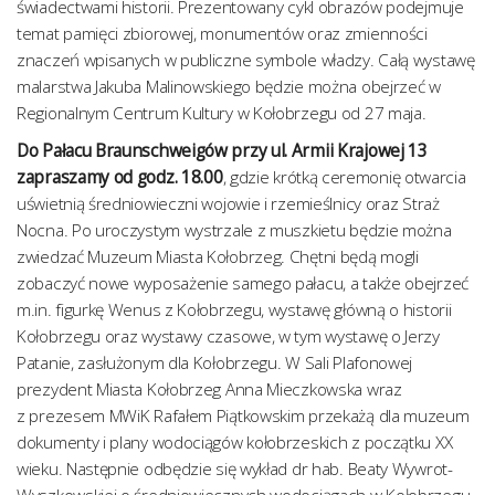
świadectwami historii. Prezentowany cykl obrazów podejmuje
temat pamięci zbiorowej, monumentów oraz zmienności
znaczeń wpisanych w publiczne symbole władzy. Całą wystawę
malarstwa Jakuba Malinowskiego będzie można obejrzeć w
Regionalnym Centrum Kultury w Kołobrzegu od 27 maja.
Do Pałacu Braunschweigów przy ul. Armii Krajowej 13
zapraszamy od godz. 18.00
, gdzie krótką ceremonię otwarcia
uświetnią średniowieczni wojowie i rzemieślnicy oraz Straż
Nocna. Po uroczystym wystrzale z muszkietu będzie można
zwiedzać Muzeum Miasta Kołobrzeg. Chętni będą mogli
zobaczyć nowe wyposażenie samego pałacu, a także obejrzeć
m.in. figurkę Wenus z Kołobrzegu, wystawę główną o historii
Kołobrzegu oraz wystawy czasowe, w tym wystawę o Jerzy
Patanie, zasłużonym dla Kołobrzegu. W Sali Plafonowej
prezydent Miasta Kołobrzeg Anna Mieczkowska wraz
z prezesem MWiK Rafałem Piątkowskim przekażą dla muzeum
dokumenty i plany wodociągów kołobrzeskich z początku XX
wieku. Następnie odbędzie się wykład dr hab. Beaty Wywrot-