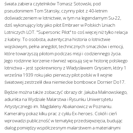
świata zabiera czytelników Tomasz Sotowski, pod
pseudonimem Tom Stansky, czynny pilot z 40-letnim
doświadczeniem w lotnictwie, w tym na legendarnym Su-22,
dziś wykonujący loty jako pilot Embraer w Polskich Liniach
Lotniczych LOT. "Supersonic Pilot" to coś więcej niż tylko relacja
z kabiny. To osobista, autentyczna historia o lotnictwie
wojskowym, pełna anegdot, technicznych smaczków i emocji,
które towarzyszą pilotom podczas misji i codziennego życia.
Jego rodzinne korzenie również wpisują się w historię polskiego
lotnictwa – jest spokrewniony z Władysławem Gnysiem, który 1
września 1939 roku jako pierwszy pilot polski w II wojnie
światowej zestrzelił dwa niemieckie bombowce Dornier Do17.
Będzie można także zobaczyć obrazy dr. Jakuba Malinowskiego,
adiunkta na Wydziale Malarstwa i Rysunku Uniwersytetu
Artystycznego im. Magdaleny Abakanowicz w Poznaniu.
Kameralny pokaz kilku prac z cyklu Ex-heroes. Cokół i cień
wprowadzi publiczność w tematykę przedsięwzięcia, budując
dialog pomiędzy współczesnym malarstwem a materialnymi