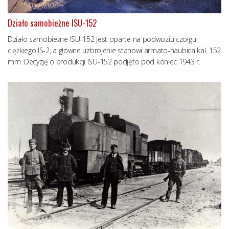
Działo samobieżne ISU-152
Działo samobieżne ISU-152 jest oparte na podwoziu czołgu
ciężkiego IS-2, a główne uzbrojenie stanowi armato-haubica kal. 152
mm. Decyzję o produkcji ISU-152 podjęto pod koniec 1943 r.