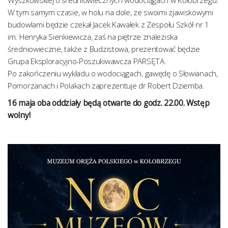
Wyszkowskiej o średniowiecznych wodociągach w Kołobrzegu.
W tym samym czasie, w holu na dole, ze swoimi zjawiskowymi
budowlami będzie czekał Jacek Kawałek z Zespołu Szkół nr 1
im. Henryka Sienkiewicza, zaś na piętrze znaleziska
średniowieczne, także z Budzistowa, prezentować będzie
Grupa Eksploracyjno-Poszukiwawcza PARSĘTA.
Po zakończeniu wykładu o wodociągach, gawędę o Słowianach,
Pomorzanach i Polakach zaprezentuje dr Robert Dziemba.
16 maja oba oddziały będą otwarte do godz. 22.00. Wstęp
wolny!