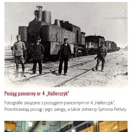
Pociąg pancerny nr 4 „Hallerczyk”
Fotografie związane z pociągiem pancernym nr 4 „Hallerczyk”.
Przedstawiają pociąg i jego załogę, a także żołnierzy Symona Petlury.