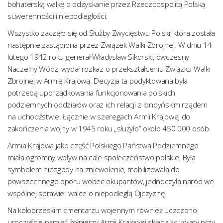
bohaterską walkę o odzyskanie przez Rzeczpospolitą Polską
suwerenności i niepodległości.
Wszystko zaczęło się od Służby Zwycięstwu Polski, która została
następnie zastąpiona przez Związek Walki Zbrojnej. W dniu 14
lutego 1942 roku generał Władysław Sikorski, ówczesny
Naczelny Wódz, wydał rozkaz o przekształceniu Związku Walki
Zbrojnej w Armię Krajową. Decyzja ta podyktowana była
potrzebą uporządkowania funkcjonowania polskich
podziemnych oddziałów oraz ich relacji z londyńskim rządem
na uchodźstwie. Łącznie w szeregach Armii Krajowej do
zakończenia wojny w 1945 roku „służyło” około 450 000 osób.
Armia Krajowa jako część Polskiego Państwa Podziemnego
miała ogromny wpływ na całe społeczeństwo polskie. Była
symbolem niezgody na zniewolenie, mobilizowała do
powszechnego oporu wobec okupantów, jednoczyła naród we
wspólnej sprawie: walce o niepodległą Ojczyznę.
Na kołobrzeskim cmentarzu wojennym również uczczono
uroczyście pamięć żołnierzy Armii Krajowej składając kwiaty przy