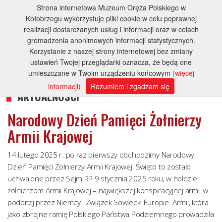
Strona internetowa Muzeum Oręża Polskiego w
Kołobrzegu wykorzystuje pliki cookie w celu poprawnej
realizacji dostarczanych usług i informacji oraz w celach
gromadzenia anonimowych informacji statystycznych.
Korzystanie z naszej strony internetowej bez zmiany
ustawień Twojej przeglądarki oznacza, że będą one
umieszczane w Twoim urządzeniu końcowym
(więcej
informacji)
Rozumiem i zgadzam się
AKTUALNOŚCI
Narodowy Dzień Pamięci Żołnierzy
Armii Krajowej
14 lutego 2025 r. po raz pierwszy obchodzimy Narodowy
Dzień Pamięci Żołnierzy Armii Krajowej. Święto to zostało
uchwalone przez Sejm RP 9 stycznia 2025 roku, w hołdzie
żołnierzom Armii Krajowej – największej konspiracyjnej armii w
podbitej przez Niemcy i Związek Sowiecki Europie. Armii, która
jako zbrojne ramię Polskiego Państwa Podziemnego prowadziła