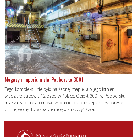
Magazyn imperium zła: Podborsko 3001
Tego kompleksu nie było na żadnej mapie, a o jego istnieniu
wiedziało zaledwie 12 osób w Polsce. Obiekt 3001 w Podborsku
miał za zadanie atomowe wsparcie dla polskiej armii w okresie
zimnej wojny. To wsparcie mogło zniszczyć świat.