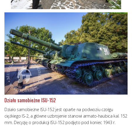
Działo samobieżne ISU-152
Działo samobieżne ISU-152 jest oparte na podwoziu czołgu
ciężkiego IS-2, a główne uzbrojenie stanowi armato-haubica kal. 152
mm. Decyzję o produkcji ISU-152 podjęto pod koniec 1943 r.