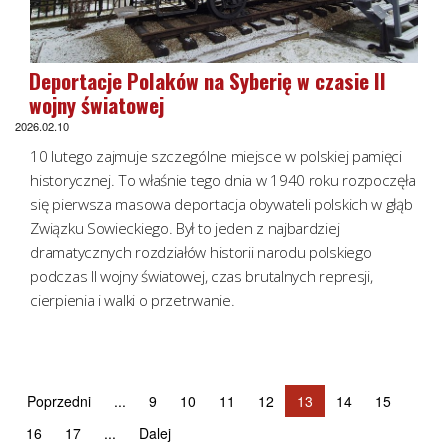
Deportacje Polaków na Syberię w czasie II
wojny światowej
2026.02.10
10 lutego zajmuje szczególne miejsce w polskiej pamięci
historycznej. To właśnie tego dnia w 1940 roku rozpoczęła
się pierwsza masowa deportacja obywateli polskich w głąb
Związku Sowieckiego. Był to jeden z najbardziej
dramatycznych rozdziałów historii narodu polskiego
podczas II wojny światowej, czas brutalnych represji,
cierpienia i walki o przetrwanie.
Poprzedni
...
9
10
11
12
13
14
15
16
17
...
Dalej