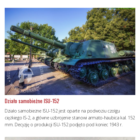
Działo samobieżne ISU-152
Działo samobieżne ISU-152 jest oparte na podwoziu czołgu
ciężkiego IS-2, a główne uzbrojenie stanowi armato-haubica kal. 152
mm. Decyzję o produkcji ISU-152 podjęto pod koniec 1943 r.