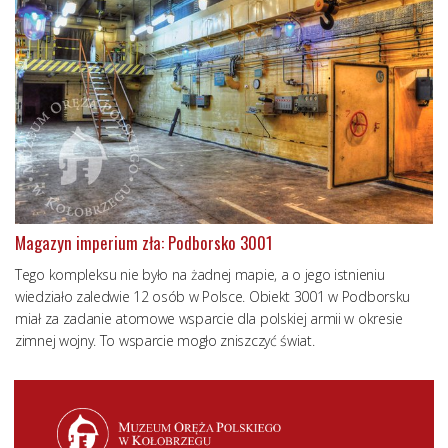
Magazyn imperium zła: Podborsko 3001
Tego kompleksu nie było na żadnej mapie, a o jego istnieniu
wiedziało zaledwie 12 osób w Polsce. Obiekt 3001 w Podborsku
miał za zadanie atomowe wsparcie dla polskiej armii w okresie
zimnej wojny. To wsparcie mogło zniszczyć świat.